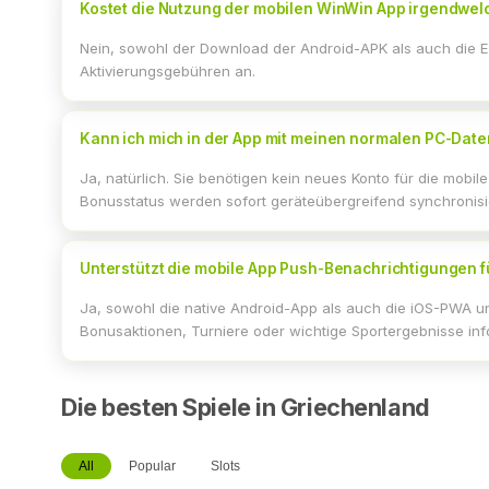
Kostet die Nutzung der mobilen WinWin App irgendwe
Nein, sowohl der Download der Android-APK als auch die Ei
Aktivierungsgebühren an.
Kann ich mich in der App mit meinen normalen PC-Dat
Ja, natürlich. Sie benötigen kein neues Konto für die mob
Bonusstatus werden sofort geräteübergreifend synchronisie
Unterstützt die mobile App Push-Benachrichtigungen 
Ja, sowohl die native Android-App als auch die iOS-PWA un
Bonusaktionen, Turniere oder wichtige Sportergebnisse inf
Die besten Spiele in Griechenland
All
Popular
Slots