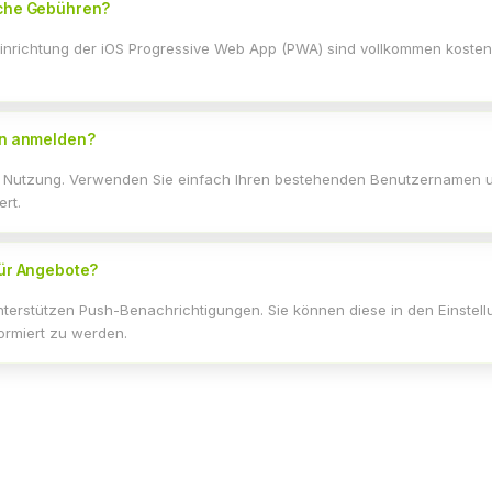
lche Gebühren?
nrichtung der iOS Progressive Web App (PWA) sind vollkommen kostenlo
en anmelden?
ile Nutzung. Verwenden Sie einfach Ihren bestehenden Benutzernamen un
rt.
für Angebote?
terstützen Push-Benachrichtigungen. Sie können diese in den Einstell
ormiert zu werden.