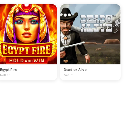
Egypt Fire
Dead or Alive
NetEnt
NetEnt