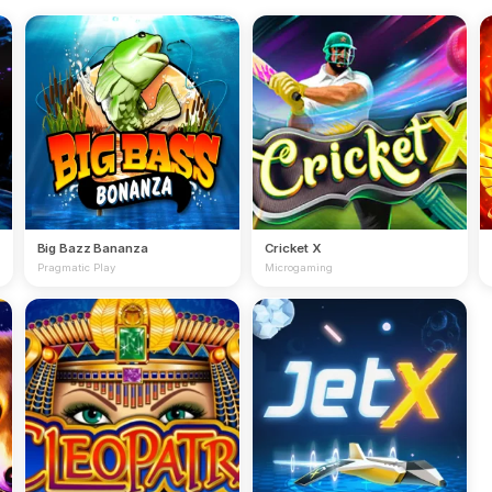
Big Bazz Bananza
Cricket X
Pragmatic Play
Microgaming