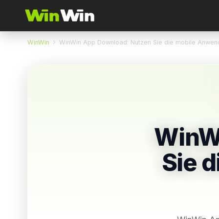
Skip to main content
WinWin
WinWin App Download: Nutzen Sie die mobile Anwend
WinWi
Sie 