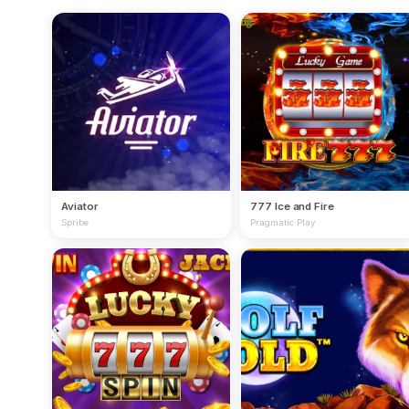
Aviator
777 Ice and Fire
Spribe
Pragmatic Play